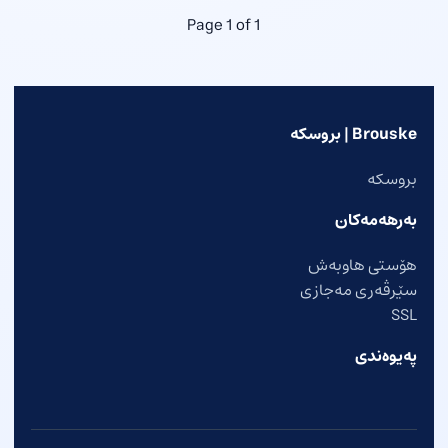
Page 1 of 1
Brouske | بروسکه
بروسکه
بەرهەمەکان
هۆستی هاوبەش
سێرڤەری مەجازی
SSL
پەیوەندی